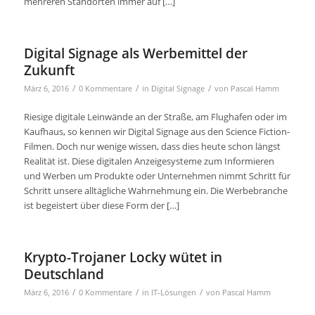
mehreren Standorten immer auf […]
Digital Signage als Werbemittel der
Zukunft
/
/
/
März 6, 2016
0 Kommentare
in
Digital Signage
von
Pascal Hamm
Riesige digitale Leinwände an der Straße, am Flughafen oder im
Kaufhaus, so kennen wir Digital Signage aus den Science Fiction-
Filmen. Doch nur wenige wissen, dass dies heute schon längst
Realität ist. Diese digitalen Anzeigesysteme zum Informieren
und Werben um Produkte oder Unternehmen nimmt Schritt für
Schritt unsere alltägliche Wahrnehmung ein. Die Werbebranche
ist begeistert über diese Form der […]
Krypto-Trojaner Locky wütet in
Deutschland
/
/
/
März 6, 2016
0 Kommentare
in
IT-Lösungen
von
Pascal Hamm