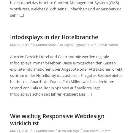
bildet dabei das beliebte Content-Management-System (CMS)
WordPress, welches durch seine Einfachheit und Anpassbarkeit
sehr […]
Infodisplays in der Hotelbranche
/
/
/
Mai 16, 2016
0 Kommentare
in
Digital Signage
von
Pascal Hamm
Auch im Bereich Hotel und Gastronomie werden digitale
Infodisplays immer beliebter. Diese ermöglichen den Gästen
explizite Informationen über Angebote oder Attraktionen direkt
sichtbar in der Hotellobby darzustellen. Ein gutes Beispiel bietet
hierbei das Aparthotel Dunas Cala Millor, welches direkt am
Strand von Cala Millior in Spanien auf Mallorca liegt.
Infodisplays schon seit Jahren etabliert Das […]
Wie wichtig Responsive Webdesign
wirklich ist
/
/
/
Mai 11, 2016
1 Kommentar
in
Webdesign
von
Pascal Hamm